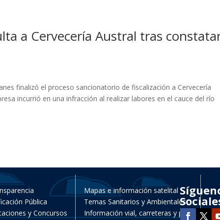
ta a Cervecería Austral tras constata
es finalizó el proceso sancionatorio de fiscalización a Cervecería
sa incurrió en una infracción al realizar labores en el cauce del río
Síguen
nsparencia
Mapas e información satelital
Sociale
ficación Pública
Temas Sanitarios y Ambientales
itaciones y Concursos
Información vial, carreteras y pasos