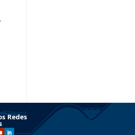
r
os Redes
s