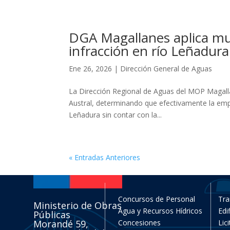
DGA Magallanes aplica mul
infracción en río Leñadura
Ene 26, 2026
|
Dirección General de Aguas
La Dirección Regional de Aguas del MOP Magallan
Austral, determinando que efectivamente la empre
Leñadura sin contar con la...
« Entradas Anteriores
Concursos de Personal
Tra
Ministerio de Obras
Agua y Recursos Hídricos
Edi
Públicas
Morandé 59,
Concesiones
Lic